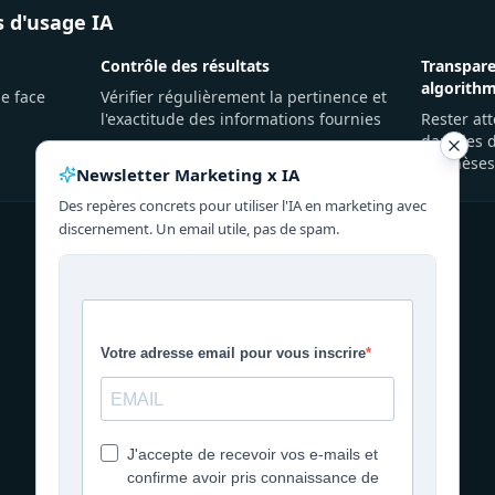
s d'usage IA
Contrôle des résultats
Transpare
algorith
e face
Vérifier régulièrement la pertinence et
l'exactitude des informations fournies
Rester att
dans les 
synthèses
Newsletter Marketing x IA
Des repères concrets pour utiliser l'IA en marketing avec
discernement. Un email utile, pas de spam.