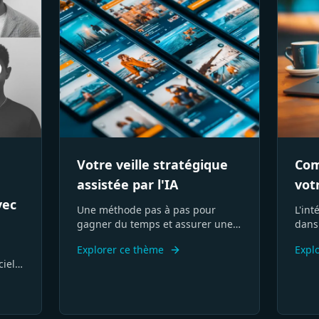
Votre veille stratégique
Com
assistée par l'IA
vot
vec
Une méthode pas à pas pour
L'int
gagner du temps et assurer une
dans
veille de qualité
redéf
Explorer ce thème
Expl
piste
cielle
évolu
éer
méth
s