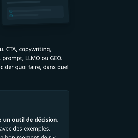
u. CTA, copywriting,
e, prompt, LLMO ou GEO.
ider quoi faire, dans quel
un outil de décision
.
 avec des exemples,
t le bon moment de s'y