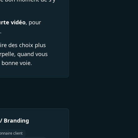
urte vidéo
, pour
.
ire des choix plus
rpelle, quand vous
a bonne voie.
 / Branding
onnaire client