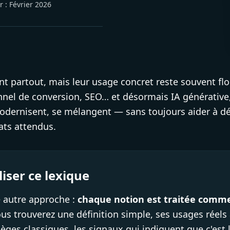
r :
Février 2026
t partout, mais leur usage concret reste souvent flo
nnel de conversion, SEO… et désormais IA générativ
odernisent, se mélangent — sans toujours aider à déc
tats attendus.
iser ce lexique
 autre approche :
chaque notion est traitée comme 
us trouverez une définition simple, ses usages réels
pièges classiques, les signaux qui indiquent que c'es