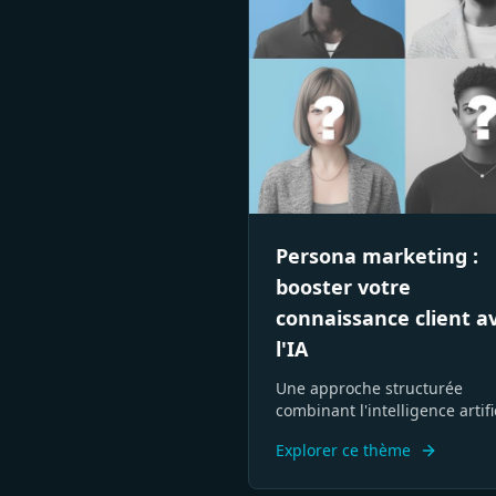
Persona marketing :
booster votre
connaissance client a
l'IA
Une approche structurée
combinant l'intelligence artifi
et l'analyse humaine pour cr
Explorer ce thème
rapidement des profils client
cibles précis et exploitables.