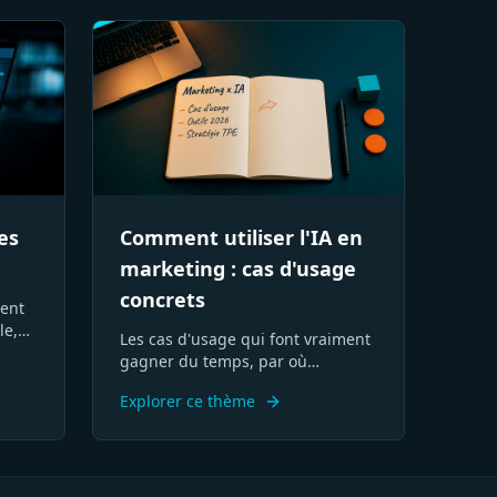
Comment utiliser l'IA en
es
marketing : cas d'usage
concrets
rent
le,
Les cas d'usage qui font vraiment
on.
gagner du temps, par où
commencer en TPE, et les limites
Explorer ce thème
à garder en tête.