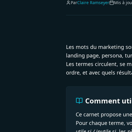
Par
Claire Ramseyer
Mis à jou
Les mots du marketing son
landing page, persona, tu
Les termes circulent, se m
ordre, et avec quels résul
Comment util
Ce carnet propose une
Pour chaque terme, vo
utile si / inutile si
, les 