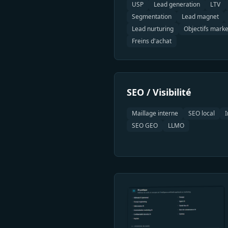
USP
Lead generation
LTV
Segmentation
Lead magnet
Lead nurturing
Objectifs marke
Freins d'achat
SEO / Visibilité
Maillage interne
SEO local
I
SEO GEO
LLMO