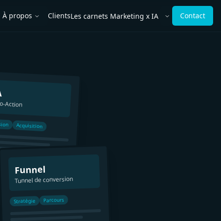
À propos
Clients
Contact
Les carnets Marketing x IA
rir le menu
Ouvrir le menu
A
to-Action
sion
Acquisition
Funnel
Tunnel de conversion
Parcours
Stratégie