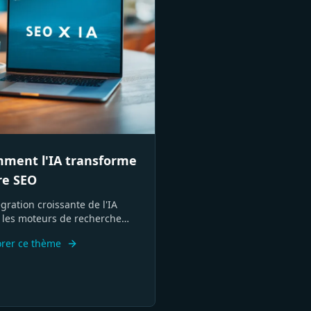
ment l'IA transforme
re SEO
égration croissante de l'IA
 les moteurs de recherche
init les règles du SEO. Des
orer ce thème
s concrètes pour faire
er votre stratégie et vos
odes d'analyse