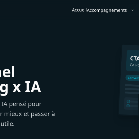
Accueil
Accompagnements
Ouv
CT
nel
Call-
Conver
g x IA
 IA pensé pour
r mieux et passer à
utile.