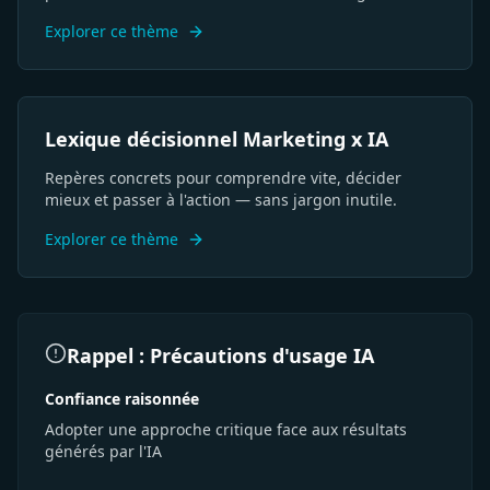
tête.
Explorer ce thème
SEO
USP
Persona
ROAS
Funnel
CTA
Lexique décisionnel Marketing x IA
Visibilité
GEO
Branding
Différenciation
Stratégie
KPI
IA
ROI
Conversion
Parcours
Acquisition
Conversion
Repères concrets pour comprendre vite, décider
mieux et passer à l'action — sans jargon inutile.
Explorer ce thème
Rappel : Précautions d'usage IA
Confiance raisonnée
Adopter une approche critique face aux résultats
générés par l'IA