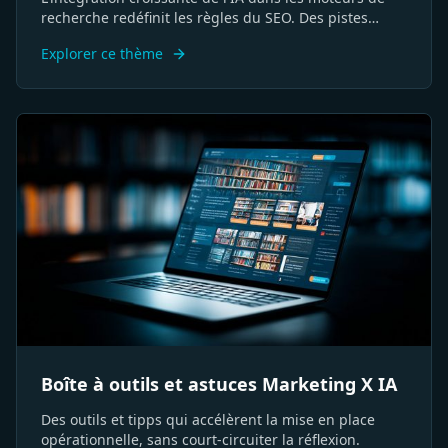
recherche redéfinit les règles du SEO. Des pistes
concrètes pour faire évoluer votre stratégie et vos
Explorer ce thème
méthodes d'analyse
Boîte à outils et astuces Marketing X IA
Des outils et tipps qui accélèrent la mise en place
opérationnelle, sans court-circuiter la réflexion.