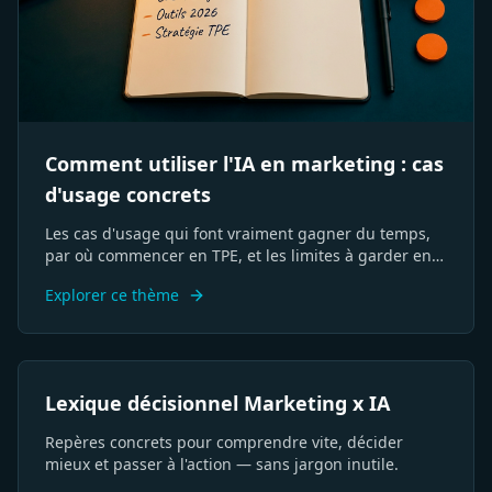
Comment utiliser l'IA en marketing : cas
d'usage concrets
Les cas d'usage qui font vraiment gagner du temps,
par où commencer en TPE, et les limites à garder en
tête.
Explorer ce thème
SEO
USP
Persona
ROAS
Funnel
CTA
Lexique décisionnel Marketing x IA
Visibilité
GEO
Branding
Différenciation
Stratégie
KPI
IA
ROI
Conversion
Parcours
Acquisition
Conversion
Repères concrets pour comprendre vite, décider
mieux et passer à l'action — sans jargon inutile.