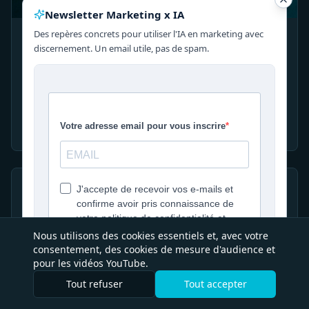
Newsletter Marketing x IA
Des repères concrets pour utiliser l'IA en marketing avec
Comment utiliser l'IA en marketing : cas
discernement. Un email utile, pas de spam.
d'usage concrets
Les cas d'usage qui font vraiment gagner du temps,
par où commencer en TPE, et les limites à garder en
tête.
Explorer ce thème
SEO
USP
Persona
ROAS
Funnel
CTA
Lexique décisionnel Marketing x IA
Visibilité
GEO
Branding
Différenciation
Stratégie
KPI
IA
ROI
Conversion
Parcours
Acquisition
Conversion
Repères concrets pour comprendre vite, décider
mieux et passer à l'action — sans jargon inutile.
Nous utilisons des cookies essentiels et, avec votre
consentement, des cookies de mesure d'audience et
Explorer ce thème
pour les vidéos YouTube.
Tout refuser
Tout accepter
Déjà inscrit·e ? Ne plus afficher