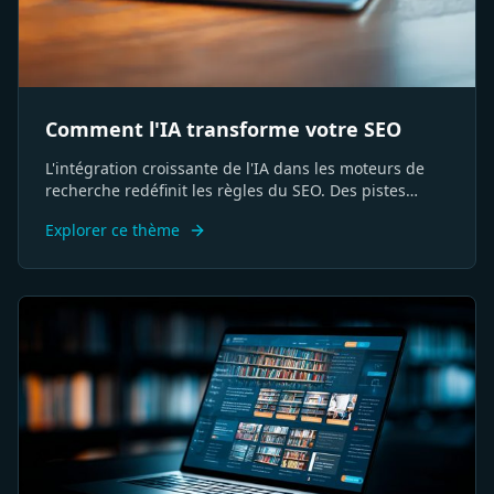
Comment l'IA transforme votre SEO
L'intégration croissante de l'IA dans les moteurs de
recherche redéfinit les règles du SEO. Des pistes
concrètes pour faire évoluer votre stratégie et vos
Explorer ce thème
méthodes d'analyse