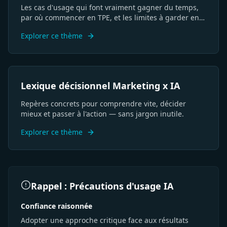
Les cas d'usage qui font vraiment gagner du temps,
par où commencer en TPE, et les limites à garder en
tête.
Explorer ce thème
SEO
USP
Persona
ROAS
Funnel
CTA
Lexique décisionnel Marketing x IA
Visibilité
GEO
Branding
Différenciation
Stratégie
KPI
IA
ROI
Conversion
Parcours
Acquisition
Conversion
Repères concrets pour comprendre vite, décider
mieux et passer à l'action — sans jargon inutile.
Explorer ce thème
Rappel : Précautions d'usage IA
Confiance raisonnée
Adopter une approche critique face aux résultats