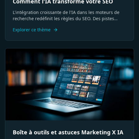
Comment l'IA transforme votre SEO
L'intégration croissante de l'IA dans les moteurs de
recherche redéfinit les règles du SEO. Des pistes
concrètes pour faire évoluer votre stratégie et vos
Explorer ce thème
méthodes d'analyse
Boîte à outils et astuces Marketing X IA