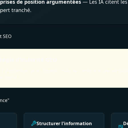
 prises de position argumentées
— Les IA citent le
pert tranché.
t SEO
tégie d'autorité GEO
ent d'optimiser pour Google, mais de construire une véritab
 digital.
nce"
Structurer l'information
Dé