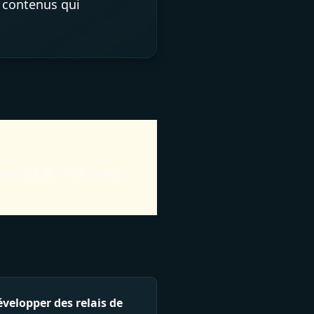
s contenus qui
le autorité reconnue par
velopper des relais de