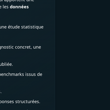
e les
données
une étude statistique
nostic concret, une
bliée.
 benchmarks issus de
.
éponses structurées.