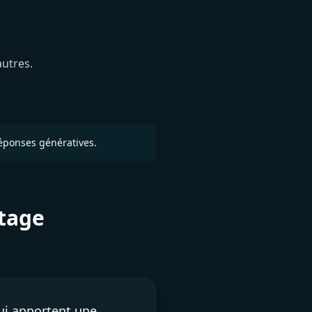
autres.
éponses génératives.
ntage
qui apportent une