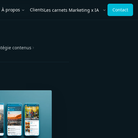
À propos
Clients
Contact
Les carnets Marketing x IA
rir le menu
Ouvrir le menu
atégie contenus