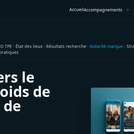
Accueil
Accompagnements
Ouv
O TPE
État des lieux
Résultats recherche
Autorité marque
Str
pratiques
rs le
poids de
é de