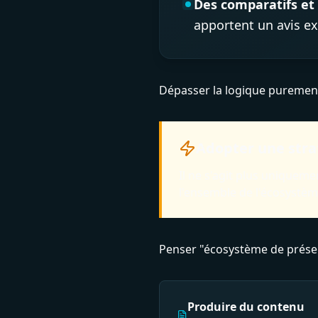
Des comparatifs et
apportent un avis ex
Dépasser la logique puremen
Adopter une stra
Il ne s'agit plus uniquem
l'ensemble de l'écosystème
Penser "écosystème de prése
Produire du contenu