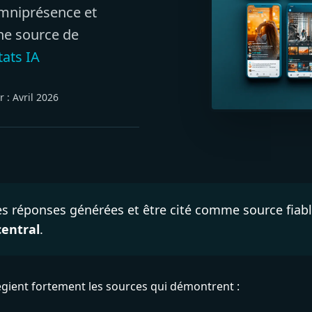
mniprésence et
une source de
tats IA
r :
Avril 2026
es réponses générées et être cité comme source fiabl
central
.
égient fortement les sources qui démontrent :