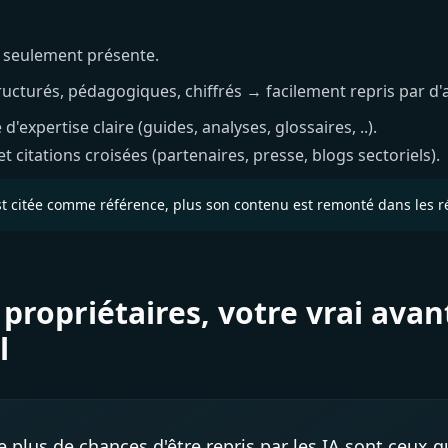
s seulement présente.
ucturés, pédagogiques, chiffrés → facilement repris par d'
expertise claire (guides, analyses, glossaires, ..).
t citations croisées (partenaires, presse, blogs sectoriels).
t citée comme référence, plus son contenu est remonté dans les r
propriétaires, votre vrai ava
l
e plus de chances d'être repris par les IA sont ceux 