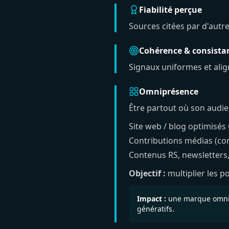
Fiabilité perçue
Sources citées par d'autre
Cohérence & consista
Signaux uniformes et align
Omniprésence
Être partout où son audie
Site web / blog optimisés
Contributions médias (co
Contenus RS, newsletters
Objectif :
multiplier les p
Impact :
une marque omnipr
génératifs.