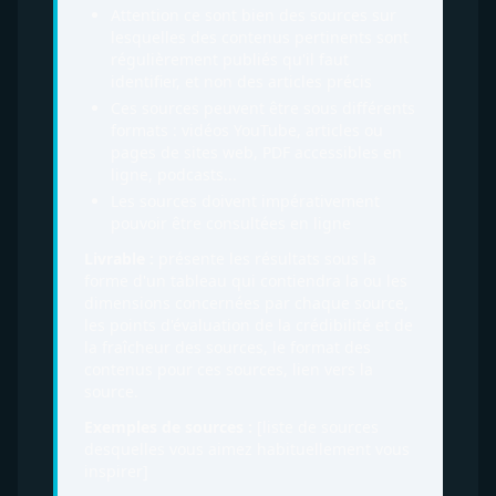
Attention ce sont bien des sources sur
lesquelles des contenus pertinents sont
régulièrement publiés qu'il faut
identifier, et non des articles précis
Ces sources peuvent être sous différents
formats : vidéos YouTube, articles ou
pages de sites web, PDF accessibles en
ligne, podcasts...
Les sources doivent impérativement
pouvoir être consultées en ligne
Livrable :
présente les résultats sous la
forme d'un tableau qui contiendra la ou les
dimensions concernées par chaque source,
les points d'évaluation de la crédibilité et de
la fraîcheur des sources, le format des
contenus pour ces sources, lien vers la
source.
Exemples de sources :
[liste de sources
desquelles vous aimez habituellement vous
inspirer]