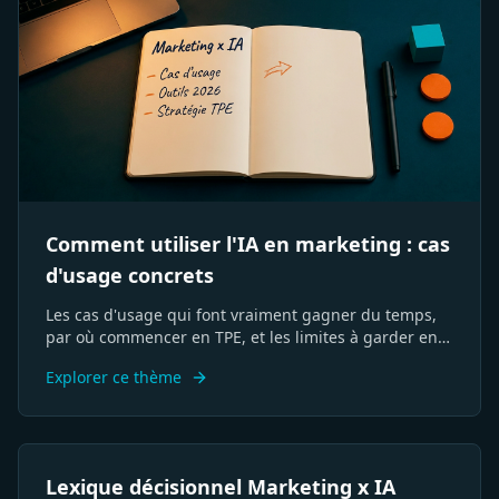
Comment utiliser l'IA en marketing : cas
d'usage concrets
Les cas d'usage qui font vraiment gagner du temps,
par où commencer en TPE, et les limites à garder en
tête.
Explorer ce thème
SEO
USP
Persona
ROAS
Funnel
CTA
Lexique décisionnel Marketing x IA
Visibilité
GEO
Branding
Différenciation
Stratégie
KPI
IA
ROI
Conversion
Parcours
Acquisition