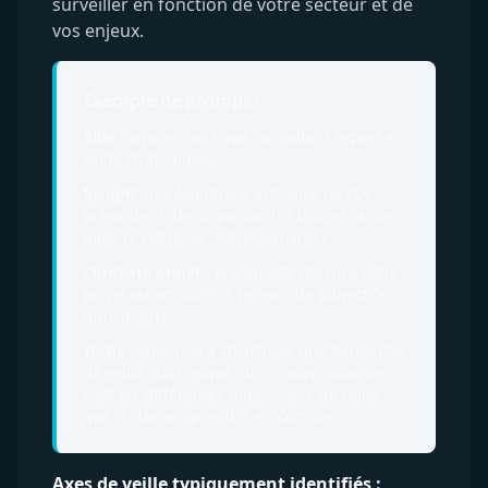
surveiller en fonction de votre secteur et de
vos enjeux.
Exemple de prompt :
Rôle :
agis en tant que consultant expert en
veille stratégique
Insight :
les évolutions actuelles de l'IA
présentent des opportunités intéressantes
dans le cadre de [votre domaine].
Contexte projet :
je souhaite [décrire votre
projet ou activité]. Je prévois de [objectifs
principaux].
Tâche :
aide-moi à structurer une démarche
de veille stratégique sur ce sujet. Quelles
sont les différentes dimensions de veille
que je devrais prendre en compte.
Axes de veille typiquement identifiés :