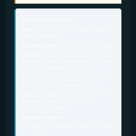
Exemple de prompt :
Rôle :
agis en tant que consultant expert en
veille stratégique
Contexte projet :
[reprendre votre contexte]
Objectif :
identifier des sources de qualité à
partir desquelles je pourrai mettre en place
une veille stratégique en ligne tous les 15
jours portant sur les dimensions suivantes :
[remettre ici la liste des dimensions de
veille travaillée précédemment]
Tâche :
identifier les meilleures sources en
ligne me permettant de couvrir les
dimensions ci-dessus.
Demande détaillée :
Évaluer la crédibilité et la fraîcheur des
sources