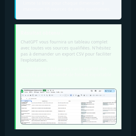
Limite ta liste pour chaque dimension à
maximum 10 sources de veille qualitatives.
Résultat obtenu :
ChatGPT vous fournira un tableau complet
avec toutes vos sources qualifiées. N'hésitez
pas à demander un export CSV pour faciliter
l'exploitation.
→ Validation / échanges sur la qualité des
sources puis demande de format exportable
(CSV, Excel)