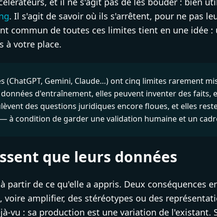
élérateurs, et il ne s'agit pas de les bouder : bien uti
ing
. Il s'agit de savoir où ils s'arrêtent, pour ne pas le
oint commun de toutes ces limites tient en une idée :
s à votre place.
es (ChatGPT, Gemini, Claude…) ont cinq limites rarement m
 données d'entraînement, elles peuvent inventer des faits, e
lèvent des questions juridiques encore floues, et elles reste
 — à condition de garder une validation humaine et un cadre 
issent que leurs données
à partir de ce qu'elle a appris. Deux conséquences e
re, voire amplifier, des stéréotypes ou des représenta
jà-vu : sa production est une variation de l'existant.