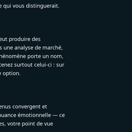
 qui vous distinguerait.
 peut produire des
ns une analyse de marché,
e phénomène porte un nom,
enez surtout celui-ci : sur
e option.
tenus convergent et
la nuance émotionnelle — ce
s, votre point de vue