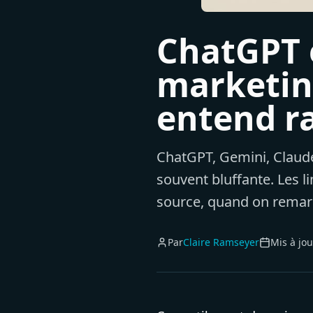
ChatGPT e
marketing
entend r
ChatGPT, Gemini, Claude
souvent bluffante. Les li
source, quand on remarq
Par
Claire Ramseyer
Mis à jou