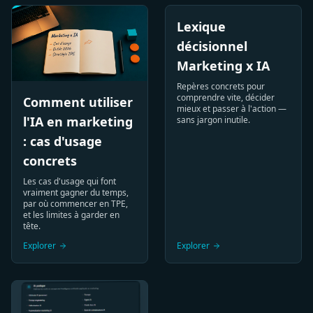
SEO
USP
Persona
ROAS
Funnel
CTA
Lexique
Acquisition
Visibilité
Branding
Conversion
GEO
Différenciation
Stratégie
KPI
ROI
IA
Parcours
Conversion
décisionnel
Marketing x IA
Repères concrets pour
comprendre vite, décider
Comment utiliser
mieux et passer à l'action —
l'IA en marketing
sans jargon inutile.
: cas d'usage
concrets
Les cas d'usage qui font
vraiment gagner du temps,
par où commencer en TPE,
et les limites à garder en
tête.
Explorer
Explorer