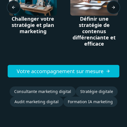
Previous slide
Next sl
allenger votre
Définir une
Tir
atégie et plan
stratégie de
copy
marketing
contenus
différenciante et
com
efficace
i
Votre accompagnement sur mesure
Consultante marketing digital
Stratégie digitale
Audit marketing digital
Formation IA marketing