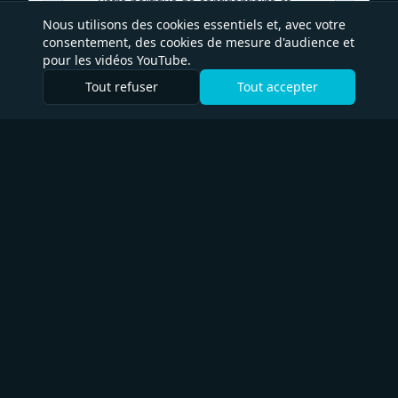
Nous utilisons des cookies essentiels et, avec votre
consentement, des cookies de mesure d'audience et
pour les vidéos YouTube.
Tout refuser
Tout accepter
Déjà inscrit·e ? Ne plus afficher
Marketing x IA
L'humain pour garder le cap, l'IA pour gagner du temps
Navigation
À propos
Accompagnements